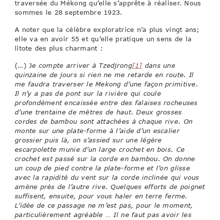
traversée du Mékong qu’elle s’apprête à réaliser. Nous
sommes le 28 septembre 1923.
A noter que la célèbre exploratrice n’a plus vingt ans;
elle va en avoir 55 et qu’elle pratique un sens de la
litote des plus charmant :
(…) J
e compte arriver à Tzedjrong
[1]
dans une
quinzaine de jours si rien ne me retarde en route. Il
me faudra traverser le Mekong d’une façon primitive.
Il n’y a pas de pont sur la rivière qui coule
profondément encaissée entre des falaises rocheuses
d’une trentaine de mètres de haut. Deux grosses
cordes de bambou sont attachées à chaque rive. On
monte sur une plate-forme à l’aide d’un escalier
grossier puis là, on s’assied sur une légère
escarpolette munie d’un large crochet en bois. Ce
crochet est passé sur la corde en bambou. On donne
un coup de pied contre la plate-forme et l’on glisse
avec la rapidité du vent sur la corde inclinée qui vous
amène près de l’autre rive. Quelques efforts de poignet
suffisent, ensuite, pour vous haler en terre ferme.
L’idée de ce passage ne m’est pas, pour le moment,
particulièrement agréable … Il ne faut pas avoir les