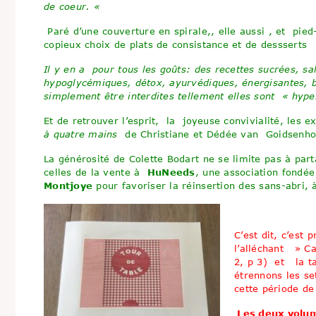
de coeur. «
Paré d’une couverture en spirale,, elle aussi , et pi
copieux choix de plats de consistance et de dessserts
Il y en a pour tous les goûts: des recettes sucrées, sal
hypoglycémiques, détox, ayurvédiques, énergisantes, b
simplement être interdites tellement elles sont
« hyper
Et de retrouver l’esprit, la joyeuse convivialité, les e
à quatre main
s
de Christiane et Dédée van Goidsenhov
La générosité de Colette Bodart ne se limite pas à part
celles de la vente à
HuNeeds
, une association fondé
Montjoye
pour favoriser la réinsertion des sans-abri,
C’est dit, c’est
l’alléchant » Ca
2, p 3) et la ta
étrennons les se
cette période d
Les deux volu