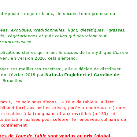
ed-de-poule rouge et blanc, le second tome propose un
ées, exotiques, traditionnelles, light, diététiques,
grasses,
io, végétari
ennes et puis celles qui devraient tout
caloricieuses».
xplications claires qui firent le succès de la mythique
Cuisine
en, en version 2020, cela s’entend.
ager ses meilleures recettes:, elle a décidé de distribuer
e en février 2018 par
Natasia Englebert et Caroline de
 à Bruxelles
 promis, ce soir nous dînons » Tour de table » alliant
billaud farci aux petites grises, purée au poireaux » (tome
rte sablée à la frangipane et aux myrtilles (p 183) et
ts de table réalisés pour célébrer le renouveau culinaire de
e confinement
mes de
Tour de Table s
ont vendus au prix (global,