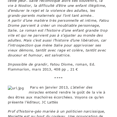
cette peur. Salie reconvoque alors ses souvenirs, la
vie à Niodior, la difficulté d’être une enfant illégitime,
d’endurer le rejet et la violence des adultes, les
grands-parents maternels qui l’ont tant aimée…
A partir d’une matière très personnelle et intime, Fatou
Diome parvient à créer un inoubliable personnage,
Salie. Le roman est l’histoire d’une enfant grandie trop
vite et qui ne parvient pas à s’ajuster au monde des
adultes. Mais c’est aussi l’histoire d’une libération, car
l’introspection que mène Salie pour apprivoiser ses
vieux démons, tantôt avec rage et colère, tantôt avec
douceur et humour, est salvatrice.
Impossible de grandir,
Fatou Diome, roman, Ed.
Flammarion, mars 2013, 408 pp , 21 €
****
Paru en janvier 2013,
L’atelier des
miracles
entend rendre le goût de la vie à
des êtres aux machoires écorchées. Voyons ce qu’en
présente l’éditeur, JC Lattès
Prof d’histoire-géo mariée à un politicien narcissique,
Mariette est au bout du rouleau. Une provocation de