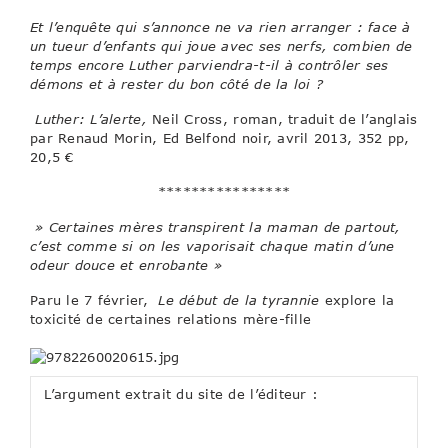
Et l’enquête qui s’annonce ne va rien arranger : face à
un tueur d’enfants qui joue avec ses nerfs, combien de
temps encore Luther parviendra-t-il à contrôler ses
démons et à rester du bon côté de la loi ?
Luther: L’alerte,
Neil Cross, roman, traduit de l’anglais
par Renaud Morin, Ed Belfond noir, avril 2013, 352 pp,
20,5 €
****************
» Certaines mères transpirent la maman de partout,
c’est comme si on les vaporisait chaque matin d’une
odeur douce et enrobante »
Paru le 7 février,
Le début de la tyrannie
explore la
toxicité de certaines relations mère-fille
L’argument extrait du site de l’éditeur :
Comment
se relever de la mort de sa mère quand on n’a
jamais reçu la moindre marque d’affection de sa