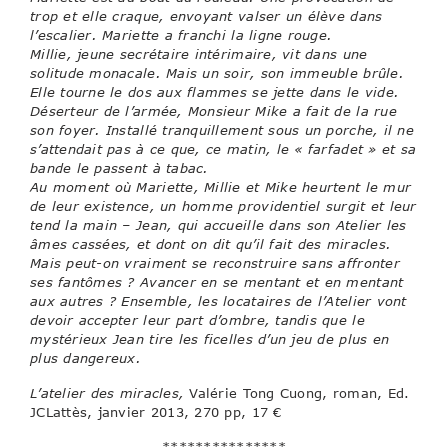
trop et elle craque, envoyant valser un élève dans
l’escalier. Mariette a franchi la ligne rouge.
Millie, jeune secrétaire intérimaire, vit dans une
solitude monacale. Mais un soir, son immeuble brûle.
Elle tourne le dos aux flammes se jette dans le vide.
Déserteur de l’armée, Monsieur Mike a fait de la rue
son foyer. Installé tranquillement sous un porche, il ne
s’attendait pas à ce que, ce matin, le « farfadet » et sa
bande le passent à tabac.
Au moment où Mariette, Millie et Mike heurtent le mur
de leur existence, un homme providentiel surgit et leur
tend la main – Jean, qui accueille dans son Atelier les
âmes cassées, et dont on dit qu’il fait des miracles.
Mais peut-on vraiment se reconstruire sans affronter
ses fantômes ? Avancer en se mentant et en mentant
aux autres ? Ensemble, les locataires de l’Atelier vont
devoir accepter leur part d’ombre, tandis que le
mystérieux Jean tire les ficelles d’un jeu de plus en
plus dangereux.
L’atelier des miracles,
Valérie Tong Cuong, roman, Ed.
JCLattès, janvier 2013, 270 pp, 17 €
***************