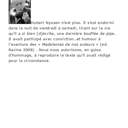
Hubert Nyssen n’est plus. Il s’est endormi
dans la nuit de vendredi à samedi, tirant sur la vie
qu’il a si bien (d)écrite, une dernière bouffée de pipe.
Il avait participé avec conviction..et humour à
l’aventure des «
Madeleines de nos auteurs
» (ed.
Racine 2008) . Nous nous autorisons, en guise
d’hommage, à reproduire le texte qu’il avait rédigé
pour la circonstance.
LA HAINE DU CHOU-FLEUR
Tu les manges, petit, tes choux-fleurs ? J’avais six ans, ou
sept, on m’avait envoyé dans un préventorium de
l’Assistance publique. L’homme planté derrière moi au
réfectoire, on l’appelait Simon, brandissait sa question
comme un fouet. Tu les manges, hein, tu les manges ? Je
ne trouvais pas de mots pour lui dire la nausée que me
donnait la bouillie que nous avions dans nos écuelles. Tu
les manges ? J’ai fait non de la tête, Simon m’a saisi par les