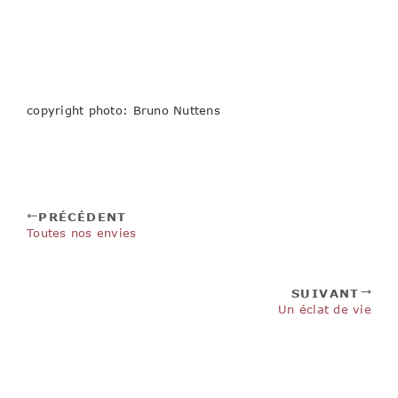
ou hâtif d’Erfurt, c’est promis, c’est juré, je l’enverrai
valser d’un coup de pied à la Zidane.
© Hubert Nyssen
copyright photo: Bruno Nuttens
PRÉCÉDENT
Toutes nos envies
SUIVANT
Un éclat de vie