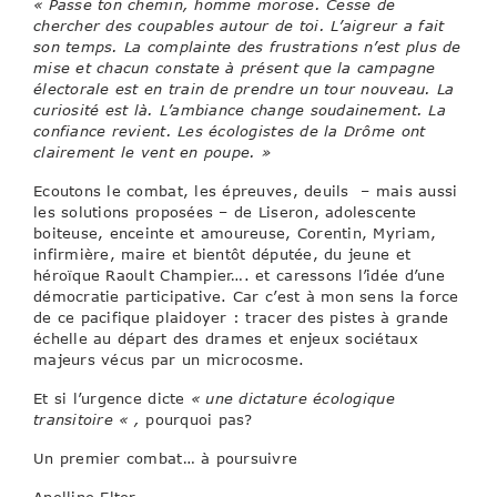
« Passe ton chemin, homme morose. Cesse de
chercher des coupables autour de toi. L’aigreur a fait
son temps. La complainte des frustrations n’est plus de
mise et chacun constate à présent que la campagne
électorale est en train de prendre un tour nouveau. La
curiosité est là. L’ambiance change soudainement. La
confiance revient. Les écologistes de la Drôme ont
clairement le vent en poupe. »
Ecoutons le combat, les épreuves, deuils – mais aussi
les solutions proposées – de Liseron, adolescente
boiteuse, enceinte et amoureuse, Corentin, Myriam,
infirmière, maire et bientôt députée, du jeune et
héroïque Raoult Champier…. et caressons l’idée d’une
démocratie participative. Car c’est à mon sens la force
de ce pacifique plaidoyer : tracer des pistes à grande
échelle au départ des drames et enjeux sociétaux
majeurs vécus par un microcosme.
Et si l’urgence dicte
« une dictature écologique
transitoire « ,
pourquoi pas?
Un premier combat… à poursuivre
Apolline Elter