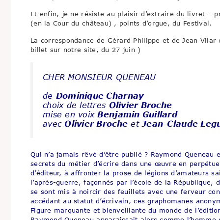
Et enfin, je ne résiste au plaisir d’extraire du livret
(en la Cour du château) , points d’orgue, du Festival.
La correspondance de Gérard Philippe et de Jean Vilar e
billet sur notre site, du 27 juin )
CHER MONSIEUR QUENEAU
de
Dominique Charnay
choix de lettres
Olivier Broche
mise en voix
Benjamin Guillard
avec
Olivier Broche
et
Jean-Claude Leg
Qui n’a jamais rêvé d’être publié ? Raymond Queneau e
secrets du métier d’écrire dans une œuvre en perpétuell
d’éditeur, à affronter la prose de légions d’amateurs sa
l’après-guerre, façonnés par l’école de la République,
se sont mis à noircir des feuillets avec une ferveur c
accédant au statut d’écrivain, ces graphomanes anonyme
Figure marquante et bienveillante du monde de l’éditio
Raymond Queneau apparaissait alors comme l’homme de 