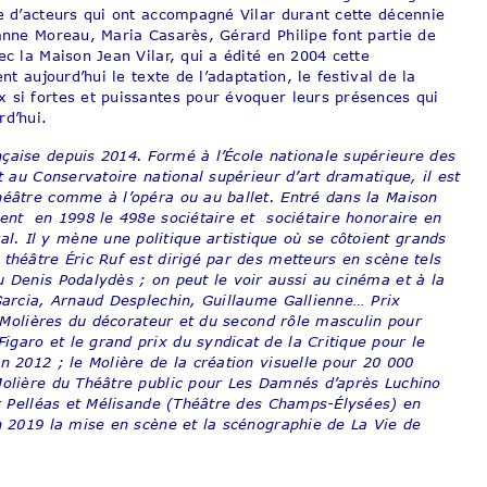
de d’acteurs qui ont accompagné Vilar durant cette décennie
eanne Moreau, Maria Casarès, Gérard Philipe font partie de
ec la Maison Jean Vilar, qui a édité en 2004 cette
nt aujourd’hui le texte de l’adaptation, le festival de la
 si fortes et puissantes pour évoquer leurs présences qui
rd’hui.
çaise depuis 2014. Formé à l’École nationale supérieure des
t au Conservatoire national supérieur d’art dramatique, il est
héâtre comme à l’opéra ou au ballet. Entré dans la Maison
ient en 1998 le 498e sociétaire et sociétaire honoraire en
. Il y mène une politique artistique où se côtoient grands
théâtre Éric Ruf est dirigé par des metteurs en scène tels
u Denis Podalydès ; on peut le voir aussi au cinéma et à la
 Garcia, Arnaud Desplechin, Guillaume Gallienne… Prix
es Molières du décorateur et du second rôle masculin pour
garo et le grand prix du syndicat de la Critique pour le
n 2012 ; le Molière de la création visuelle pour 20 000
Molière du Théâtre public pour Les Damnés d’après Luchino
our Pelléas et Mélisande (Théâtre des Champs-Élysées) en
n 2019 la mise en scène et la scénographie de La Vie de