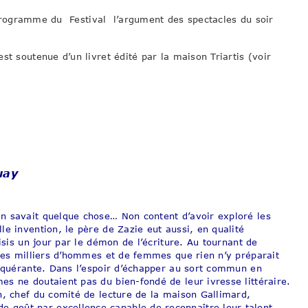
 – programme du Festival l’argument des spectacles du soir
st soutenue d’un livret édité par la maison Triartis (voir
uay
n savait quelque chose… Non content d’avoir exploré les
e invention, le père de Zazie eut aussi, en qualité
isis un jour par le démon de l’écriture. Au tournant de
 des milliers d’hommes et de femmes que rien n’y préparait
onquérante. Dans l’espoir d’échapper au sort commun en
s ne doutaient pas du bien-fondé de leur ivresse littéraire.
n, chef du comité de lecture de la maison Gallimard,
goût par excellence capable de reconnaître leur talent.