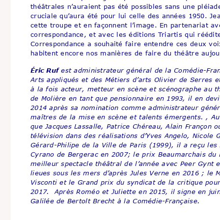
théâtrales n’auraient pas été possibles sans une pléia
cruciale qu’aura été pour lui celle des années 1950. J
cette troupe et en façonnent l’image. En partenariat av
correspondance, et avec les éditions Triartis qui réédite
Correspondance a souhaité faire entendre ces deux voix
habitent encore nos manières de faire du théâtre aujou
Éric Ruf
est administrateur général de la Comédie-Fran
Arts appliqués et des Métiers d’arts Olivier de Serres e
à la fois acteur, metteur en scène et scénographe au t
de Molière en tant que pensionnaire en 1993, il en dev
2014 après sa nomination comme administrateur général
maîtres de la mise en scène et talents émergents. , Au 
que Jacques Lassalle, Patrice Chéreau, Alain Françon o
télévision dans des réalisations d’Yves Angelo, Nicole
Gérard-Philipe de la Ville de Paris (1999), il a reçu l
Cyrano de Bergerac en 2007; le prix Beaumarchais du Fi
meilleur spectacle théâtral de l’année avec Peer Gynt e
lieues sous les mers d’après Jules Verne en 2016 ; le 
Visconti et le Grand prix du syndicat de la critique p
2017. Après Roméo et Juliette en 2015, il signe en jui
Galilée de Bertolt Brecht à la Comédie-Française.