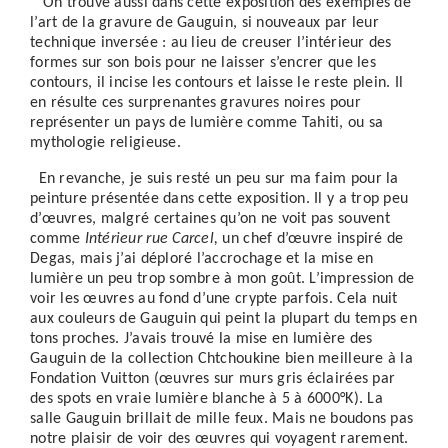
On trouve aussi dans cette exposition des exemples de
l’art de la gravure de Gauguin, si nouveaux par leur
technique inversée : au lieu de creuser l’intérieur des
formes sur son bois pour ne laisser s’encrer que les
contours, il incise les contours et laisse le reste plein. Il
en résulte ces surprenantes gravures noires pour
représenter un pays de lumière comme Tahiti, ou sa
mythologie religieuse.
En revanche, je suis resté un peu sur ma faim pour la
peinture présentée dans cette exposition. Il y a trop peu
d’œuvres, malgré certaines qu’on ne voit pas souvent
comme
Intérieur rue Carcel,
un chef d’œuvre inspiré de
Degas, mais j’ai déploré l’accrochage et la mise en
lumière un peu trop sombre à mon goût. L’impression de
voir les œuvres au fond d’une crypte parfois. Cela nuit
aux couleurs de Gauguin qui peint la plupart du temps en
tons proches. J’avais trouvé la mise en lumière des
Gauguin de la collection Chtchoukine bien meilleure à la
Fondation Vuitton (œuvres sur murs gris éclairées par
des spots en vraie lumière blanche à 5 à 6000°K). La
salle Gauguin brillait de mille feux. Mais ne boudons pas
notre plaisir de voir des œuvres qui voyagent rarement.