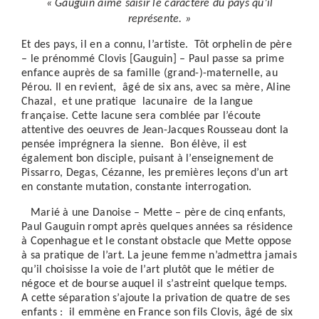
« Gauguin aime saisir le caractère du pays qu’il
représente. »
Et des pays, il en a connu, l’artiste. Tôt orphelin de père
– le prénommé Clovis [Gauguin] – Paul passe sa prime
enfance auprès de sa famille (grand-)-maternelle, au
Pérou. Il en revient, âgé de six ans, avec sa mère, Aline
Chazal, et une pratique lacunaire de la langue
française. Cette lacune sera comblée par l’écoute
attentive des oeuvres de Jean-Jacques Rousseau dont la
pensée imprégnera la sienne. Bon élève, il est
également bon disciple, puisant à l’enseignement de
Pissarro, Degas, Cézanne, les premières leçons d’un art
en constante mutation, constante interrogation.
Marié à une Danoise – Mette – père de cinq enfants,
Paul Gauguin rompt après quelques années sa résidence
à Copenhague et le constant obstacle que Mette oppose
à sa pratique de l’art. La jeune femme n’admettra jamais
qu’il choisisse la voie de l’art plutôt que le métier de
négoce et de bourse auquel il s’astreint quelque temps.
A cette séparation s’ajoute la privation de quatre de ses
enfants : il emmène en France son fils Clovis, âgé de six