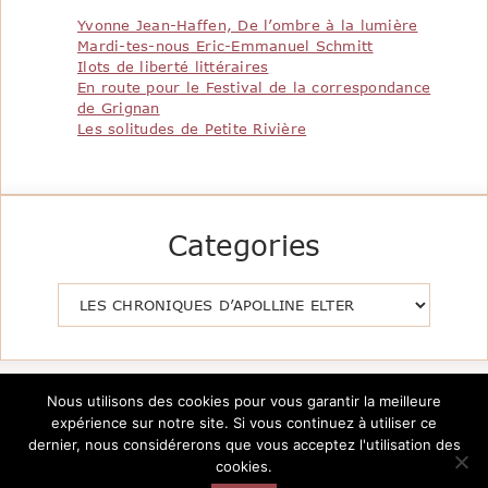
Yvonne Jean-Haffen, De l’ombre à la lumière
Mardi-tes-nous Eric-Emmanuel Schmitt
Ilots de liberté littéraires
En route pour le Festival de la correspondance
de Grignan
Les solitudes de Petite Rivière
Categories
Catégories
Nous utilisons des cookies pour vous garantir la meilleure
expérience sur notre site. Si vous continuez à utiliser ce
dernier, nous considérerons que vous acceptez l'utilisation des
cookies.
Copyright @2026 Le Pavillon de la Littérature -