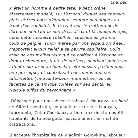
Cherbau
x était un homme à petite tête, à petit crâne
bizarrement modelé, sur l’arrondi duquel des cheveux
plats et très noirs s’étalaient comme des algues au
front d’un cachalot. Il arrivait que le frottement de
l’oreiller pendant la nuit dressât ici et là quelques épis,
mais cette modeste rébellion, couchée au premier
coup de peigne, sinon matée par une aspersion d’eau,
n’apportait aucun relief à sa parure capillaire. Colin
était de ces malheureux qui se coiffent à l’éponge et
dont la chevelure, toute de surface, semblait peinte ou
tatouée sur la peau blanche; elle passait parfois pour
une perruque, et contribuait non moins que ses
talonnettes (cinquante-deux millimètres) ou les
facettes de céramique collées sur ses dents, au
ridicule diffus du personnage.
«
Débarqué pour une obscure raison à Mourava, un
bled
de Sibérie centrale, un pianiste – forcé – français,
tourmenté, Colin Cherbaux, attise la curiosité des 63
habitants de la bourgade, passablement en mal de
distractions..
Il accepte l’hospitalité de Vladimir Golovkine, éboueur