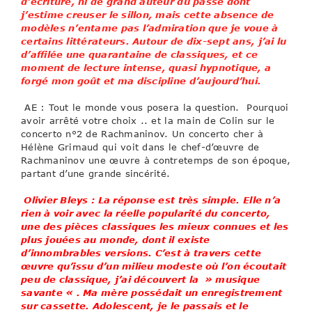
d’écriture, ni de grand auteur du passé dont
j’estime creuser le sillon, mais cette absence de
modèles n’entame pas l’admiration que je voue à
certains littérateurs. Autour de dix-sept ans, j’ai lu
d’affilée une quarantaine de classiques, et ce
moment de lecture intense, quasi hypnotique, a
forgé mon goût et ma discipline d’aujourd’hui.
AE : Tout le monde vous posera la question. Pourquoi
avoir arrêté votre choix .. et la main de Colin sur le
concerto n°2 de Rachmaninov. Un concerto cher à
Hélène Grimaud qui voit dans le chef-d’œuvre de
Rachmaninov une œuvre à contretemps de son époque,
partant d’une grande sincérité.
Olivier Bleys : La réponse est très simple. Elle n’a
rien à voir avec la réelle popularité du concerto,
une des pièces classiques les mieux connues et les
plus jouées au monde, dont il existe
d’innombrables versions. C’est à travers cette
œuvre qu’issu d’un milieu modeste où l’on écoutait
peu de classique, j’ai découvert la » musique
savante « . Ma mère possédait un enregistrement
sur cassette. Adolescent, je le passais et le