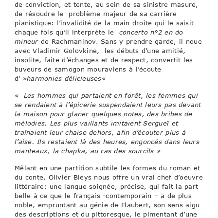
de conviction, et tente, au sein de sa sinistre masure,
de résoudre le problème majeur de sa carrière
pianistique: l’invalidité de la main droite qui le saisit
chaque fois qu’il interprète le
concerto n°2 en do
mineur
de Rachmaninov. Sans y prendre garde, il noue
avec Vladimir Golovkine, les débuts d’une amitié,
insolite, faite d’échanges et de respect, convertit les
buveurs de samogon mouraviens à l’écoute
d' »
harmonies délicieuses
«
«
Les hommes qui partaient en forêt, les femmes qui
se rendaient à l’épicerie suspendaient leurs pas devant
la maison pour glaner quelques notes, des bribes de
mélodies. Les plus vaillants imitaient Sergueï et
traînaient leur chaise dehors, afin d’écouter plus à
l’aise. Ils restaient là des heures, engoncés dans leurs
manteaux, la chapka, au ras des sourcils »
Mêlant en une partition subtile les formes du roman et
du conte, Olivier Bleys nous offre un vrai chef d’oeuvre
littéraire: une langue soignée, précise, qui fait la part
belle à ce que le français -contemporain – a de plus
noble, empruntant au génie de Flaubert, son sens aigu
des descriptions et du pittoresque, le pimentant d’une