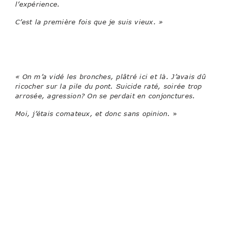
l’expérience.
C’est la première fois que je suis vieux. »
Repêché d’une chute inexpliquée dans la Seine, Jean-
Pierre, jeune vieillard solitaire et bougon…diantrement
attachant, entreprend un séjour forcé à l’hôpital..
« On m’a vidé les bronches, plâtré ici et là. J’avais dû
ricocher sur la pile du pont. Suicide raté, soirée trop
arrosée, agression? On se perdait en conjonctures.
Moi, j’étais comateux, et donc sans opinion
. »
L’occasion rêvée – si l’on peut dire – pour faire le
point sur l’existence, la sienne et celle des autres, et
promener le lecteur dans les méandres d’un
passé délicieusement banal.
« La vie est un escroc sans scrupules: si on n’y prend
pas garde, elle vous plume à vif et vous laisse
repartir avec les poches vides, comme un flambeur
ruiné qui sort d’un casino
«
L’assujettissement au milieu hospitalier et ses