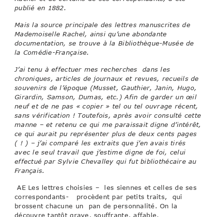
publié en 1882.
Mais la source principale des lettres manuscrites de
Mademoiselle Rachel, ainsi qu’une abondante
documentation, se trouve à la Bibliothèque-Musée de
la Comédie-Française.
J’ai tenu à effectuer mes recherches dans les
chroniques, articles de journaux et revues, recueils de
souvenirs de l’époque (Musset, Gauthier, Janin, Hugo,
Girardin, Samson, Dumas, etc.) Afin de garder un œil
neuf et de ne pas « copier » tel ou tel ouvrage récent,
sans vérification ! Toutefois, après avoir consulté cette
manne – et retenu ce qui me paraissait digne d’intérêt,
ce qui aurait pu représenter plus de deux cents pages
( ! ) – j’ai comparé les extraits que j’en avais tirés
avec le seul travail que j’estime digne de foi, celui
effectué par Sylvie Chevalley qui fut bibliothécaire au
Français.
AE Les lettres choisies – les siennes et celles de ses
correspondants- procèdent par petits traits, qui
brossent chacune un pan de personnalité. On la
découvre tantôt grave, souffrante, affable,