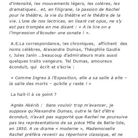
d’intensité, les mouvements légers, les colères, les
dramatiques… et, en filigrane, la passion de Rachel
pour le théâtre, la vie du théâtre et le théâtre de la
vie. L’une de nos lectrices, en lisant cet opus, ne s’y
est pas trompée en me disant : « A le lire on a
l’impression d’écouter une sonate ! ».
A.E.La correspondance, les chroniques, affichent des
noms célèbres, Alexandre Dumas, Théophile Gautie
r, Jules Janin …beaucoup d’admirateurs mais aussi
quelques traits vengeurs. Tel Dumas, amoureux
éconduit, qui écrit et s’écrie :
« Comme Ingres à l’Exposition, elle a sa salle à elle –
la salle des morts – qu’elle y reste ! »
La hait-il à ce point ?
Agnès Akérib : Sans vouloir trop m’avancer, je
suppose qu’Alexandre Dumas, outre le fait d’être
éconduit, n’avait pas supporté que Rachel ne poursuive
pas les représentations de sa pièce
Mlle de Belle-Isle,
en 1850. A ce drame « moderne », Mademoiselle
Rachel préféra revenir au répertoire classique, et ne