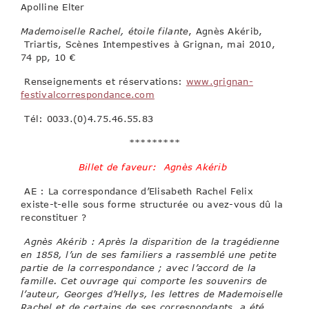
Apolline Elter
Mademoiselle Rachel, étoile filante
, Agnès Akérib,
Triartis, Scènes Intempestives à Grignan, mai 2010,
74 pp, 10 €
Renseignements et réservations:
www.grignan-
festivalcorrespondance.com
Tél: 0033.(0)4.75.46.55.83
*********
Billet de faveur: Agnès Akérib
AE : La correspondance d’Elisabeth Rachel Felix
existe-t-elle sous forme structurée ou avez-vous dû la
reconstituer ?
Agnès Akérib : Après la disparition de la tragédienne
en 1858, l’un de ses familiers a rassemblé une petite
partie de la correspondance ; avec l’accord de la
famille. Cet ouvrage qui comporte les souvenirs de
l’auteur, Georges d’Hellys, les lettres de Mademoiselle
Rachel et de certains de ses correspondants, a été