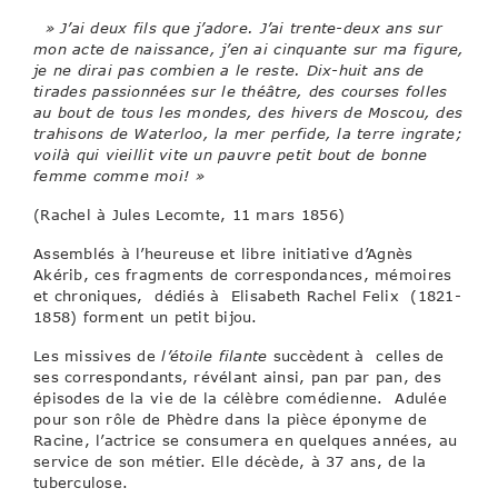
» J’ai deux fils que j’adore. J’ai trente-deux ans sur
mon acte de naissance, j’en ai cinquante sur ma figure,
je ne dirai pas combien a le reste. Dix-huit ans de
tirades passionnées sur le théâtre, des courses folles
au bout de tous les mondes, des hivers de Moscou, des
trahisons de Waterloo, la mer perfide, la terre ingrate;
voilà qui vieillit vite un pauvre petit bout de bonne
femme comme moi! »
(Rachel à Jules Lecomte, 11 mars 1856)
Assemblés à l’heureuse et libre initiative d’Agnès
Akérib, ces fragments de correspondances, mémoires
et chroniques, dédiés à Elisabeth Rachel Felix (1821-
1858) forment un petit bijou.
Les missives de
l’étoile filante
succèdent à celles de
ses correspondants, révélant ainsi, pan par pan, des
épisodes de la vie de la célèbre comédienne. Adulée
pour son rôle de Phèdre dans la pièce éponyme de
Racine, l’actrice se consumera en quelques années, au
service de son métier. Elle décède, à 37 ans, de la
tuberculose.