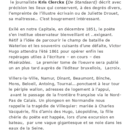
le journaliste
Kris Clerckx (
De Standaard)
décrit avec
précision les lieux qui conservent, à des degrés divers,
l’empreinte de l’illustre écrivain ou de Juliette Drouet,
sa maîtresse… C’est bougrement intéressant.
Exilé en notre Capitale, en décembre 1851, le poète
s’en institue observateur bienveillant et ..exigeant.
Rétif à l’idée de parcourir le champ de bataille de
Waterloo et les souvenirs cuisants d’une défaite, Victor
Hugo attendra l’été 1861 pour opérer enfin les
repérages utiles à l’écriture – en cours – des
Misérables.
Le premier tome de l’oeuvre sera publié
un an plus tard auprès de l’éditeur bruxellois, Lacroix.
Villers-la-Ville, Namur, Dinant, Beaumont, Binche,
Mons, Beloeil, Antoing, Tournai….ponctuent à leur tour
le périple wallon, adresses de logement à l’appui,
avant le passage de la frontière française via le Nord-
Pas de Calais. Un plongeon en Normandie nous
rappelle la tragédie de Villequier: mariée à Charles
Vacquérie, fils d’amis des Hugo, Léopoldine, la fille
chérie du poète est happée, lors d’une excursion en
bateau, par une vague gigantesque et se noie dans les
eaux de la Seine.