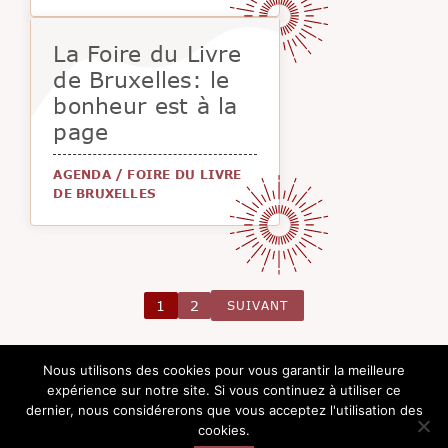
La Foire du Livre
de Bruxelles: le
bonheur est à la
page
AGENDA
/
FOIRE DU LIVRE
DE BRUXELLES
1
2
SUIVANT
Nous utilisons des cookies pour vous garantir la meilleure
expérience sur notre site. Si vous continuez à utiliser ce
dernier, nous considérerons que vous acceptez l'utilisation des
cookies.
Copyright @2026 Le Pavillon de la Littérature -