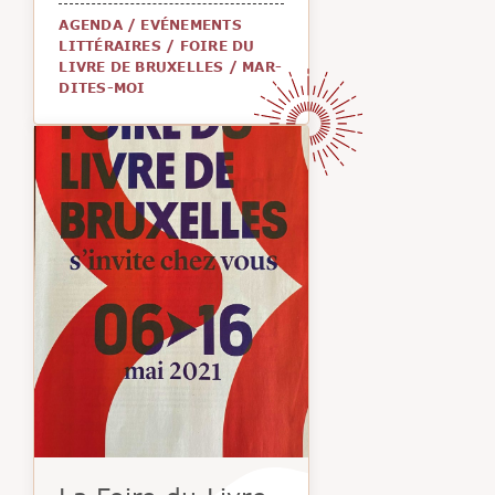
AGENDA
/
EVÉNEMENTS
LITTÉRAIRES
/
FOIRE DU
LIVRE DE BRUXELLES
/
MAR-
DITES-MOI