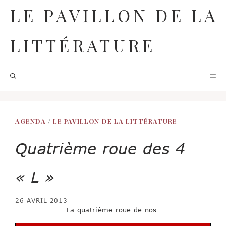
Aller
LE PAVILLON DE LA
au
contenu
LITTÉRATURE
M
AGENDA
/
LE PAVILLON DE LA LITTÉRATURE
Quatrième roue des 4
« L »
26 AVRIL 2013
La quatrième roue de nos