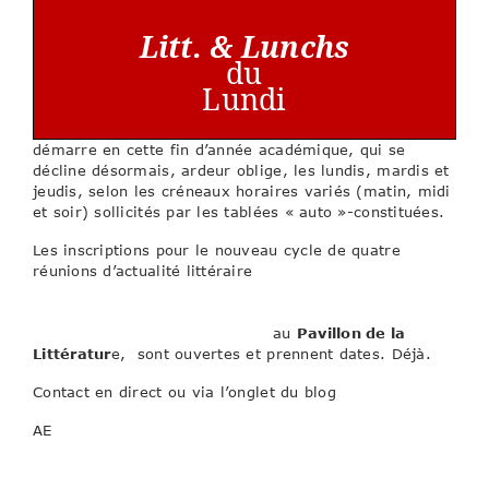
Litt. & Lunchs
du
Lundi
démarre en cette fin d’année académique, qui se
décline désormais, ardeur oblige, les lundis, mardis et
jeudis, selon les créneaux horaires variés (matin, midi
et soir) sollicités par les tablées « auto »-constituées.
Les inscriptions pour le nouveau cycle de quatre
réunions d’actualité littéraire
(rentrée de septembre
– prix littéraires et belles parutions de fin d’année
– rentrée de janvier et actualité des salons –
lectures (pochées) de l’été
)
au
Pavillon de la
Littératur
e, sont ouvertes et prennent dates. Déjà.
Contact en direct ou via l’onglet du blog
AE