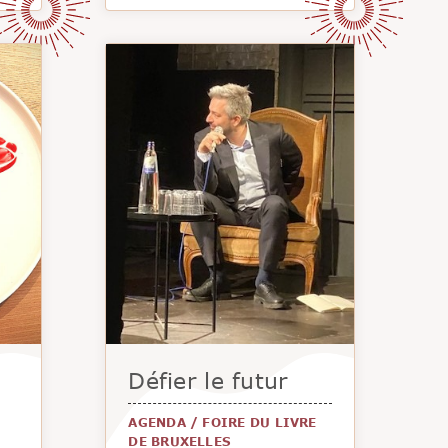
Défier le futur
AGENDA
/
FOIRE DU LIVRE
DE BRUXELLES