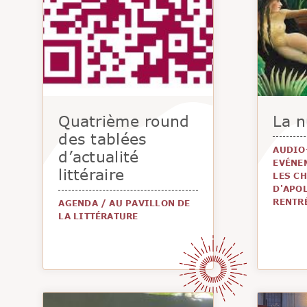
Quatrième round
La n
des tablées
AUDIO
d’actualité
EVÉNE
littéraire
LES C
D'APOL
RENTR
AGENDA
/
AU PAVILLON DE
LA LITTÉRATURE