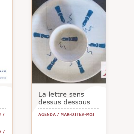
La lettre sens
dessus dessous
S
/
AGENDA
/
MAR-DITES-MOI
E
/