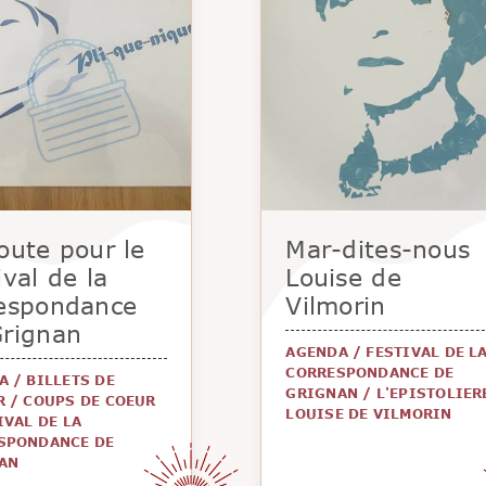
oute pour le
Mar-dites-nous
ival de la
Louise de
respondance
Vilmorin
Grignan
AGENDA
/
FESTIVAL DE L
CORRESPONDANCE DE
A
/
BILLETS DE
GRIGNAN
/
L'EPISTOLIER
R
/
COUPS DE COEUR
LOUISE DE VILMORIN
IVAL DE LA
SPONDANCE DE
AN