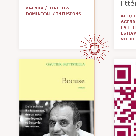
litté
AGENDA
/
HIGH TEA
DOMINICAL
/
INFUSIONS
ACTU-
AGEND
LA LI
ESTIVA
VIE DE