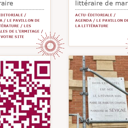
raire
littéraire de mar
ÉDITORIALE
/
ACTU-ÉDITORIALE
/
A
/
LE PAVILLON DE
AGENDA
/
LE PAVILLON D
TTÉRATURE
/
LES
LA LITTÉRATURE
LES DE L'ERMITAGE
/
 VOTRE SITE