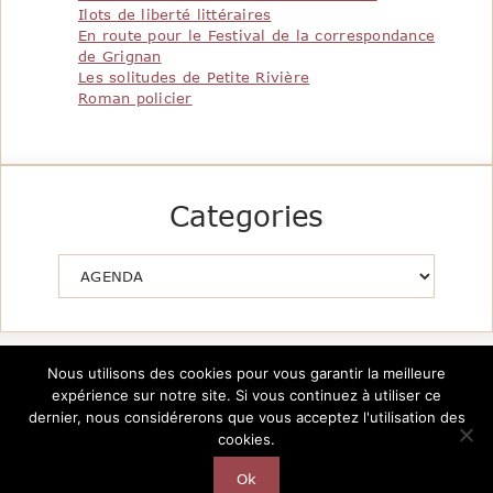
Ilots de liberté littéraires
En route pour le Festival de la correspondance
de Grignan
Les solitudes de Petite Rivière
Roman policier
Categories
Catégories
Nous utilisons des cookies pour vous garantir la meilleure
expérience sur notre site. Si vous continuez à utiliser ce
dernier, nous considérerons que vous acceptez l'utilisation des
cookies.
Copyright @2026 Le Pavillon de la Littérature -
Création
AutarTICa
Ok