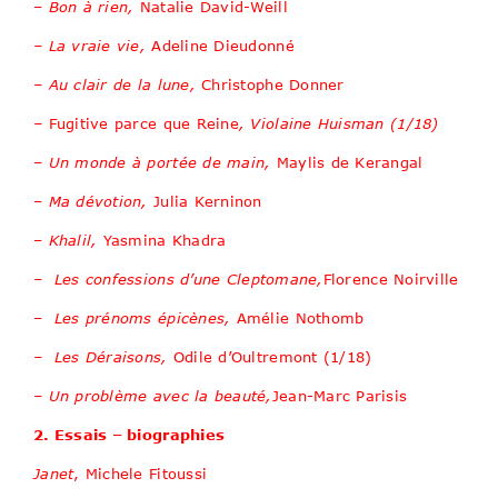
–
Bon à rien,
Natalie David-Weill
–
La vraie vie,
Adeline Dieudonné
–
Au clair de la lune,
Christophe Donner
–
Fugitive parce que Reine
, Violaine Huisman (1/18)
–
Un monde à portée de main,
Maylis de Kerangal
–
Ma dévotion
,
Julia Kerninon
–
Khalil,
Yasmina Khadra
–
Les confessions d’une
Cleptomane,
Florence Noirville
–
Les prénoms épicènes,
Amélie Nothomb
– L
es Déraisons,
Odile d’Oultremont (1/18)
–
Un problème avec la beauté,
Jean-Marc Parisis
2. Essais – biographies
Janet
, Michele Fitoussi