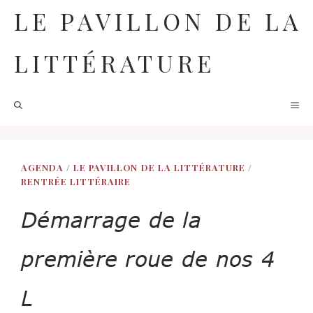
Aller
LE PAVILLON DE LA
au
contenu
LITTÉRATURE
M
AGENDA
/
LE PAVILLON DE LA LITTÉRATURE
/
RENTRÉE LITTÉRAIRE
Démarrage de la
première roue de nos 4
L