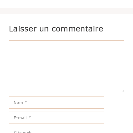
Laisser un commentaire
Commentaire
Nom
E-
mail
Site