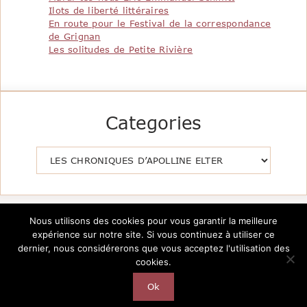
Ilots de liberté littéraires
En route pour le Festival de la correspondance
de Grignan
Les solitudes de Petite Rivière
Categories
Catégories
Nous utilisons des cookies pour vous garantir la meilleure
expérience sur notre site. Si vous continuez à utiliser ce
dernier, nous considérerons que vous acceptez l'utilisation des
cookies.
Copyright @2026 Le Pavillon de la Littérature -
Création
AutarTICa
Ok