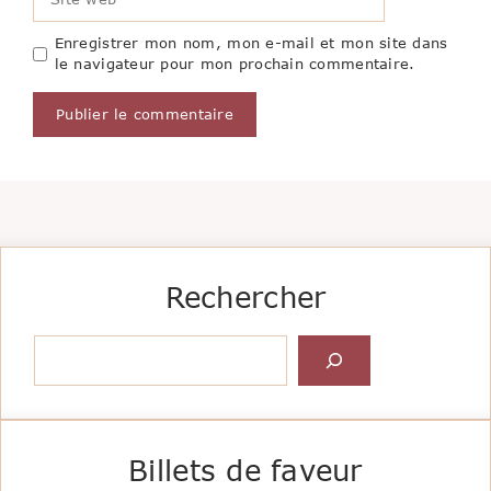
web
Enregistrer mon nom, mon e-mail et mon site dans
le navigateur pour mon prochain commentaire.
Rechercher
Rechercher
Billets de faveur