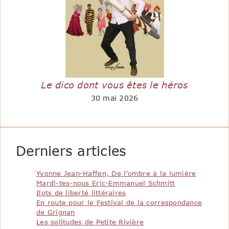
Le dico dont vous êtes le héros
30 mai 2026
Derniers articles
Yvonne Jean-Haffen, De l’ombre à la lumière
Mardi-tes-nous Eric-Emmanuel Schmitt
Ilots de liberté littéraires
En route pour le Festival de la correspondance
de Grignan
Les solitudes de Petite Rivière