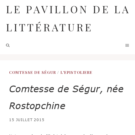
Aller
LE PAVILLON DE LA
au
contenu
LITTÉRATURE
M
COMTESSE DE SÉGUR
/
L'EPISTOLIERE
Comtesse de Ségur, née
Rostopchine
15 JUILLET 2015