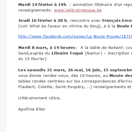
Mardi 14 février à 19h
: animation littéraire d’un re
renseignements:
www.lelibrairetoque.be
Jeudi 16 février à 20 h
, rencontre avec
François Em
(voir billet de faveur en vitrine du blog), à à la
Boule 
http://www.facebook.com/pages/La-Boule-Rouge/1871
Mardi 8 mars, à 19 heures
:
A la table de Nohant
: co
Sand,auprès du
Libraire Toqué
(Namur) – Inscription 
du 15 février)
Les samedis 31 mars, 26 mai, 16 juin, 15 septemb
vous donne rendez-vous, dès 10 heures, au
Musée des
tables rondes centrées sur les correspondances d’écri
Flaubert, Colette, Saint-Exupéry, ..) renseignements et
Littérairement vôtre,
Apolline Elter