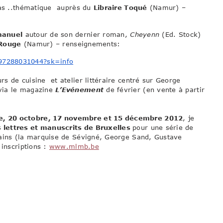
pas ..thématique auprès du
Libraire Toqué
(Namur) –
manuel
autour de son dernier roman,
Cheyenn
(Ed. Stock)
Rouge
(Namur) – renseignements:
97288031044?sk=info
urs de cuisine et atelier littéraire centré sur George
via le magazine
L’Evénement
de février (en vente à partir
re, 20 octobre, 17 novembre et 15 décembre 2012
, je
 lettres et manuscrits de Bruxelles
pour une série de
vains (la marquise de Sévigné, George Sand, Gustave
 inscriptions :
www.mlmb.be