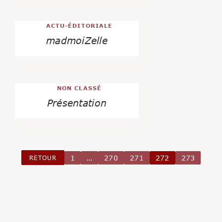
ACTU-ÉDITORIALE
madmoiZelle
NON CLASSÉ
Présentation
RETOUR
1
…
270
271
272
273