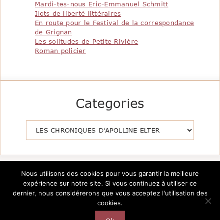
Mardi-tes-nous Eric-Emmanuel Schmitt
Ilots de liberté littéraires
En route pour le Festival de la correspondance
de Grignan
Les solitudes de Petite Rivière
Roman policier
Categories
Catégories
Nous utilisons des cookies pour vous garantir la meilleure
expérience sur notre site. Si vous continuez à utiliser ce
dernier, nous considérerons que vous acceptez l'utilisation des
cookies.
Copyright @2026 Le Pavillon de la Littérature -
Création
AutarTICa