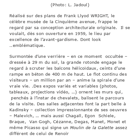
(Photo: L. Jadoul)
Réalisé sur des plans de Frank Llyod WRIGHT, le
célèbre musée de la Cinquième avenue, frappe le
regard par sa conception architecturale originale. Il se
voulait, dès son ouverture en 1959, le lieu par
excellence de l’avant-gardisme. Dont look
..emblématique.
Surmontée d’une verrière – en ce moment occultée –
dressée à 29 m du sol, la grande rotonde engage le
regard à scruter les balcons hélicoïdaux, ceints d’une
rampe en béton de 400 m de haut. Le flot continu des
visiteurs – un million par an – anime la spirale d’une
vraie vie. .Des expos variés et variables (photos,
tableaux, projections vidéo, …) ornent les murs qui,
penchés à l’instar de chevalets, balisent le parcours
de la visite. Des salles adjacentes font la part belle à
Kadinsky – collection impressionnante de ses oeuvres
– Malevich, … mais aussi Chagall, Egon Schiele,
Braque, Van Gogh, Cézanne, Degas, Manet, Monet et
même Picasso qui signe un
Moulin de la Galette
assez
différent de celui de Renoir