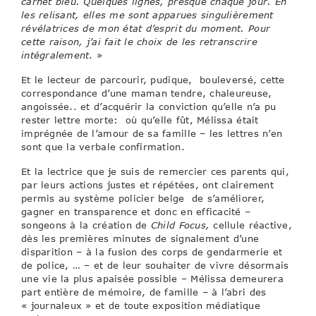
carnet bleu. Quelques lignes, presque chaque jour. En
les relisant, elles me sont apparues singulièrement
révélatrices de mon état d’esprit du moment. Pour
cette raison, j’ai fait le choix de les retranscrire
intégralement
. »
Et le lecteur de parcourir, pudique, bouleversé, cette
correspondance d’une maman tendre, chaleureuse,
angoissée.. et d’acquérir la conviction qu’elle n’a pu
rester lettre morte: où qu’elle fût, Mélissa était
imprégnée de l’amour de sa famille – les lettres n’en
sont que la verbale confirmation.
Et la lectrice que je suis de remercier ces parents qui,
par leurs actions justes et répétées, ont clairement
permis au système policier belge de s’améliorer,
gagner en transparence et donc en efficacité –
songeons à la création de
Child Focus,
cellule réactive,
dès les premières minutes de signalement d’une
disparition – à la fusion des corps de gendarmerie et
de police, … – et de leur souhaiter de vivre désormais
une vie la plus apaisée possible – Mélissa demeurera
part entière de mémoire, de famille – à l’abri des
« journaleux » et de toute exposition médiatique