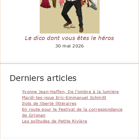
Le dico dont vous êtes le héros
30 mai 2026
Derniers articles
Yvonne Jean-Haffen, De l’ombre à la lumière
Mardi-tes-nous Eric-Emmanuel Schmitt
Ilots de liberté littéraires
En route pour le Festival de la correspondance
de Grignan
Les solitudes de Petite Rivière