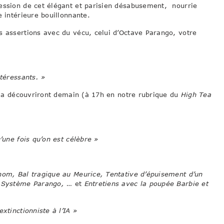
ression de cet élégant et parisien désabusement, nourrie
e intérieure bouillonnante.
s assertions avec du vécu, celui d’Octave Parango, votre
ntéressants. »
s la découvriront demain (à 17h en notre rubrique du
High Tea
’une fois qu’on est célèbre »
nom, Bal tragique au Meurice, Tentative d’épuisement d’un
, Système Parango,
… et
Entretiens avec la poupée Barbie et
xtinctionniste à l’IA »