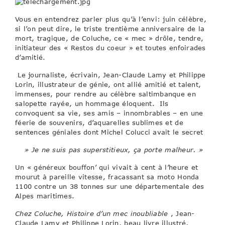
Vous en entendrez parler plus qu’à l’envi: juin célèbre,
si l’on peut dire, le triste trentième anniversaire de la
mort, tragique, de Coluche, ce « mec » drôle, tendre,
initiateur des « Restos du coeur » et toutes enfoirades
d’amitié.
Le journaliste, écrivain, Jean-Claude Lamy et Philippe
Lorin, illustrateur de génie, ont allié amitié et talent,
immenses, pour rendre au célèbre saltimbanque en
salopette rayée, un hommage éloquent. Ils
convoquent sa vie, ses amis – innombrables – en une
féerie de souvenirs, d’aquarelles sublimes et de
sentences géniales dont Michel Colucci avait le secret
» Je ne suis pas superstitieux, ça porte malheur. »
Un « généreux bouffon’ qui vivait à cent à l’heure et
mourut à pareille vitesse, fracassant sa moto Honda
1100 contre un 38 tonnes sur une départementale des
Alpes maritimes.
Chez Coluche, Histoire d’un mec inoubliable
, Jean-
Claude Lamy et Philippe Lorin, beau livre illustré,