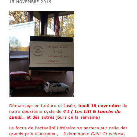
15 NOVEMBRE 2019
Démarrage en fanfare et fusée,
lundi 18 novembre
de
notre deuxième cycle de
4 L ( Les Litt & Lunchs du
Lundi
… et des autres jours de la semaine)
Le focus de l’actualité littéraire se portera sur celle des
grands prix d’automne, à dominante
Galli-Grasstock
,