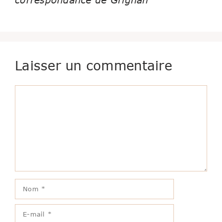
Laisser un commentaire
Commentaire
Nom
E-
mail