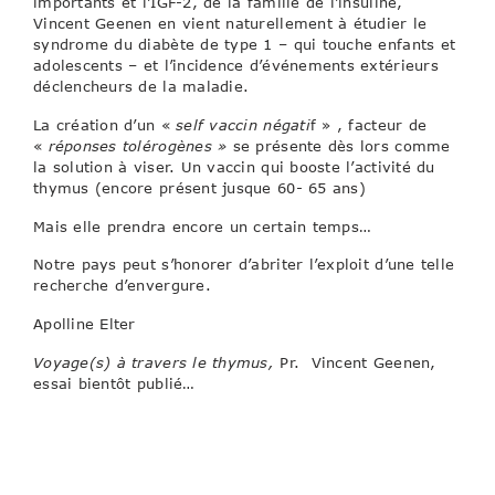
importants et l’IGF-2, de la famille de l’insuline,
Vincent Geenen en vient naturellement à étudier le
syndrome du diabète de type 1 – qui touche enfants et
adolescents – et l’incidence d’événements extérieurs
déclencheurs de la maladie.
La création d’un «
self vaccin négati
f » , facteur de
«
réponses tolérogènes »
se présente dès lors comme
la solution à viser. Un vaccin qui booste l’activité du
thymus (encore présent jusque 60- 65 ans)
Mais elle prendra encore un certain temps…
Notre pays peut s’honorer d’abriter l’exploit d’une telle
recherche d’envergure.
Apolline Elter
Voyage(s) à travers le thymus,
Pr. Vincent Geenen,
essai bientôt publié…