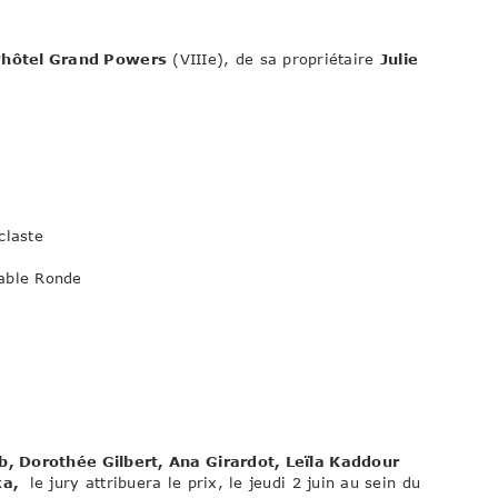
‘hôtel Grand Powers
(VIIIe), de sa propriétaire
Julie
claste
Table Ronde
, Dorothée Gilbert, Ana Girardot, Leïla Kaddour
ka,
le jury attribuera le prix, le jeudi 2 juin au sein du