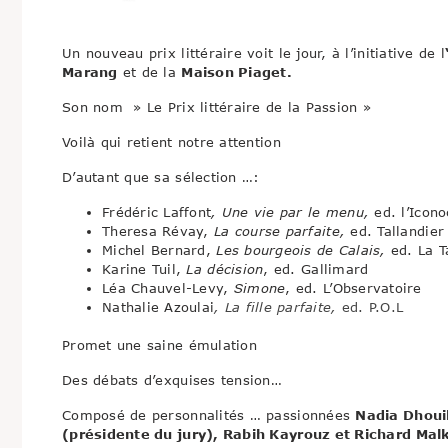
Un nouveau prix littéraire voit le jour, à l’initiative de l
Marang
et de la
Maison Piaget.
Son nom » Le Prix littéraire de la Passion »
Voilà qui retient notre attention
D’autant que sa sélection …:
Frédéric Laffont
, Une vie par le menu,
ed. l’Icono
Theresa Révay,
La course parfaite,
ed. Tallandier
Michel Bernard,
Les bourgeois de Calais,
ed. La 
Karine Tuil,
La décision
, ed. Gallimard
Léa Chauvel-Levy,
Simone
, ed. L’Observatoire
Nathalie Azoulai
, La fille parfaite,
ed. P.O.L
Promet une saine émulation
Des débats d’exquises tension…
Composé de personnalités … passionnées
Nadia Dhouib
(présidente du jury), Rabih Kayrouz et Richard Mal