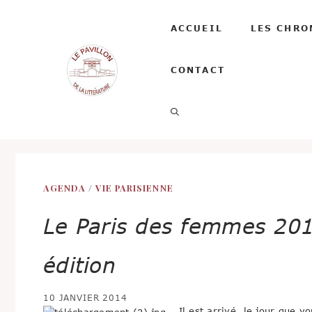
Aller
au
ACCUEIL
LES CHRO
contenu
CONTACT
AGENDA
/
VIE PARISIENNE
Le Paris des femmes 201
édition
10 JANVIER 2014
Il est arrivé, le jour que 