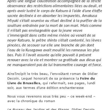
Après une longue claustration accompagnée de la stricte
observance des restrictions alimentaires liées au deuil, et
après avoir lustré le corps de Katsuro à l’aide d’une étoffe
sacrée destinée à en absorber les impuretés, Amakusa
Miyuki s’était soumise au rituel destiné à la purifier de la
souillure entraînée par la mort de son mari. Mais comme
il n’était pas envisageable que la jeune veuve
s’immergeât dans cette même rivière où venait de se
noyer Katsuro, le prêtre shinto s’était contenté, les lèvres
pincées, de secouer sur elle une branche de pin dont
l’eau de la Kusagawa avait mouillé les rameaux les plus
bas. Puis il l’avait assurée qu’elle pouvait à présent
renouer avec la vie et montrer sa gratitude aux dieux qui
ne manqueraient pas de lui transmettre courage et force.
Ains’Incipit le très beau, l’envoûtant roman de Didier
Decoin. Lequel honorait de sa présence la
Foire du
Livre de Bruxelles
, qui refermait, ses pages, lundi
soir, aux termes d’une édition enchanteresse
Nous vous revenons sous très peu – ce week-end –
avec la chronique du roman
Le Bureau des Jardins et des Etangs,
Didier Decoin,