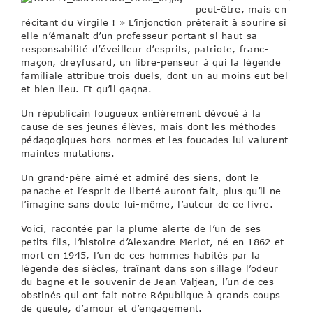
peut-être, mais en
récitant du Virgile ! » L’injonction prêterait à sourire si
elle n’émanait d’un professeur portant si haut sa
responsabilité d’éveilleur d’esprits, patriote, franc-
maçon, dreyfusard, un libre-penseur à qui la légende
familiale attribue trois duels, dont un au moins eut bel
et bien lieu. Et qu’il gagna.
Un républicain fougueux entièrement dévoué à la
cause de ses jeunes élèves, mais dont les méthodes
pédagogiques hors-normes et les foucades lui valurent
maintes mutations.
Un grand-père aimé et admiré des siens, dont le
panache et l’esprit de liberté auront fait, plus qu’il ne
l’imagine sans doute lui-même, l’auteur de ce livre.
Voici, racontée par la plume alerte de l’un de ses
petits-fils, l’histoire d’Alexandre Merlot, né en 1862 et
mort en 1945, l’un de ces hommes habités par la
légende des siècles, traînant dans son sillage l’odeur
du bagne et le souvenir de Jean Valjean, l’un de ces
obstinés qui ont fait notre République à grands coups
de gueule, d’amour et d’engagement.