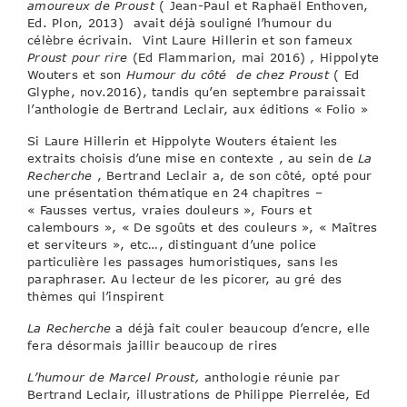
amoureux de Proust
( Jean-Paul et Raphaël Enthoven,
Ed. Plon, 2013) avait déjà souligné l’humour du
célèbre écrivain. Vint Laure Hillerin et son fameux
Proust pour rire
(Ed Flammarion, mai 2016) , Hippolyte
Wouters et son
Humour du côté de chez Proust
( Ed
Glyphe, nov.2016), tandis qu’en septembre paraissait
l’anthologie de Bertrand Leclair, aux éditions « Folio »
Si Laure Hillerin et Hippolyte Wouters étaient les
extraits choisis d’une mise en contexte , au sein de
La
Recherche
, Bertrand Leclair a, de son côté, opté pour
une présentation thématique en 24 chapitres –
« Fausses vertus, vraies douleurs », Fours et
calembours », « De sgoûts et des couleurs », « Maîtres
et serviteurs », etc…, distinguant d’une police
particulière les passages humoristiques, sans les
paraphraser. Au lecteur de les picorer, au gré des
thèmes qui l’inspirent
La Recherche
a déjà fait couler beaucoup d’encre, elle
fera désormais jaillir beaucoup de rires
L’humour de Marcel Proust,
anthologie réunie par
Bertrand Leclair, illustrations de Philippe Pierrelée, Ed