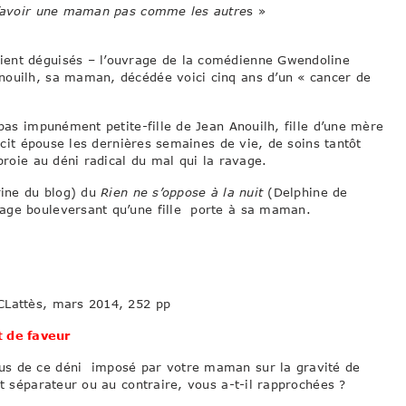
 d’avoir une maman pas comme les autre
s »
ient déguisés – l’ouvrage de la comédienne Gwendoline
nouilh, sa maman, décédée voici cinq ans d’un « cancer de
 pas impunément petite-fille de Jean Anouilh, fille d’une mère
écit épouse les dernières semaines de vie, de soins tantôt
proie au déni radical du mal qui la ravage.
rine du blog) du
Rien ne s’oppose à la nuit
(Delphine de
age bouleversant qu’une fille porte à sa maman.
CLattès, mars 2014, 252 pp
t de faveur
us de ce déni imposé par votre maman sur la gravité de
et séparateur ou au contraire, vous a-t-il rapprochées ?