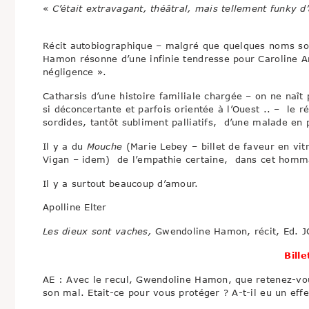
«
C’était extravagant, théâtral, mais tellement funky
Récit autobiographique – malgré que quelques noms so
Hamon résonne d’une infinie tendresse pour Caroline A
négligence ».
Catharsis d’une histoire familiale chargée – on ne naît
si déconcertante et parfois orientée à l’Ouest .. – le r
sordides, tantôt subliment palliatifs, d’une malade en 
Il y a du
Mouche
(Marie Lebey – billet de faveur en vit
Vigan – idem) de l’empathie certaine, dans cet homm
Il y a surtout beaucoup d’amour.
Apolline Elter
Les dieux sont vaches,
Gwendoline Hamon, récit, Ed. J
Bille
AE : Avec le recul, Gwendoline Hamon, que retenez-vo
son mal. Etait-ce pour vous protéger ? A-t-il eu un eff