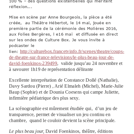
100 % – des questions existentielles qui méritent
réflexion….
Mise en scène par Anne Bourgeois, la pièce a été
créée, au Théâtre Hébertot, le 14 mai, jouée en
première partie de la cérémonie des Molières 2016,
aux Folies Bergères, l e16 mai et diffusée en direct
sur les ondes de Culture Box. Je vous invite à
podcaster le
http://culturebox.francetvinfo.fr/scenes/theatre/coups-
lien:
de-theatre-sur-france-televisions/le-plus-beau-jour-de-
david-foenkinos-239499
, valide jusqu’au 24 novembre et
à savourer 1h19 de représentation délirante
Excellente interprétation de Constance Dollé (Nathalie),
Davy Sardou (Pierre) , Arié Elmaleh (Michel), Marie-Julie
Baup (Sophie) et de Dounia Coesens qui campe Juliette,
infirmière pédiatrique des plus sexy.
La scénographie est mûrement étudiée qui, d’un jeu de
transparence, permet de visualiser un jeu continu en
chambre, quand le couloir devient la scène principale.
Le plus beau jour,
David Foenkinos, théâtre, éditions