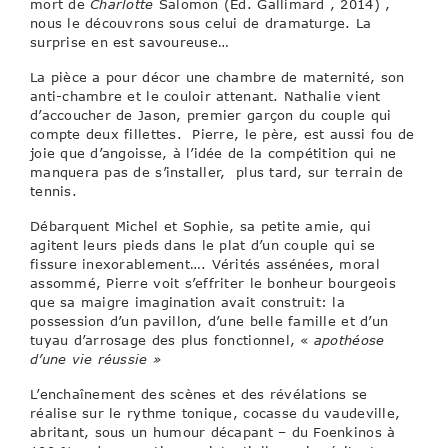
mort de
Charlotte
Salomon (Ed. Gallimard , 2014) ,
nous le découvrons sous celui de dramaturge. La
surprise en est savoureuse…
La pièce a pour décor une chambre de maternité, son
anti-chambre et le couloir attenant. Nathalie vient
d’accoucher de Jason, premier garçon du couple qui
compte deux fillettes. Pierre, le père, est aussi fou de
joie que d’angoisse, à l’idée de la compétition qui ne
manquera pas de s’installer, plus tard, sur terrain de
tennis.
Débarquent Michel et Sophie, sa petite amie, qui
agitent leurs pieds dans le plat d’un couple qui se
fissure inexorablement…. Vérités assénées, moral
assommé, Pierre voit s’effriter le bonheur bourgeois
que sa maigre imagination avait construit: la
possession d’un pavillon, d’une belle famille et d’un
tuyau d’arrosage des plus fonctionnel, «
apothéose
d’une vie réussie »
L’enchaînement des scènes et des révélations se
réalise sur le rythme tonique, cocasse du vaudeville,
abritant, sous un humour décapant – du Foenkinos à