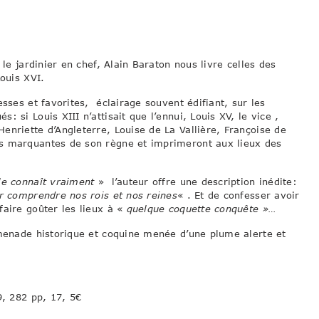
 le jardinier en chef, Alain Baraton nous livre celles des
Louis XVI.
esses et favorites, éclairage souvent édifiant, sur les
 si Louis XIII n’attisait que l’ennui, Louis XV, le vice ,
 Henriette d’Angleterre, Louise de La Vallière, Françoise de
es marquantes de son règne et imprimeront aux lieux des
le connaît vraiment
» l’auteur offre une description inédite:
ur comprendre nos rois et nos reines
« . Et de confesser avoir
faire goûter les lieux à «
quelque coquette conquête »…
omenade historique et coquine menée d’une plume alerte et
9, 282 pp, 17, 5€