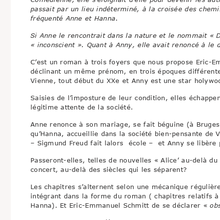
passait par un lieu indéterminé, à la croisée des chemi
fréquenté Anne et Hanna
.
Si Anne le rencontrait dans la nature et le nommait « Di
« inconscient ». Quant à Anny, elle avait renoncé à le d
C’est un roman à trois foyers que nous propose Eric-
déclinant un même prénom, en trois époques différente
Vienne, tout début du XXe et Anny est une star holyw
Saisies de l’imposture de leur condition, elles échappen
légitime attente de la société.
Anne renonce à son mariage, se fait béguine (à Bruges) e
qu’Hanna, accueillie dans la société bien-pensante de 
– Sigmund Freud fait lalors école – et Anny se libère 
Passeront-elles, telles de nouvelles « Alice’ au-delà du
concert, au-delà des siècles qui les séparent?
Les chapitres s’alternent selon une mécanique régulière
intégrant dans la forme du roman ( chapitres relatifs à 
Hanna). Et Eric-Emmanuel Schmitt de se déclarer «
obs