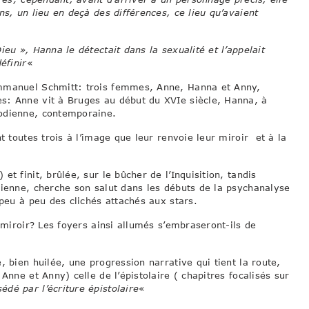
ns, un lieu en deçà des différences, ce lieu qu’avaient
eu », Hanna le détectait dans la sexualité et l’appelait
éfinir
«
Emmanuel Schmitt: trois femmes, Anne, Hanna et Anny,
s: Anne vit à Bruges au début du XVIe siècle, Hanna, à
oodienne, contemporaine.
t toutes trois à l’image que leur renvoie leur miroir et à la
t finit, brûlée, sur le bûcher de l’Inquisition, tandis
Vienne, cherche son salut dans les débuts de la psychanalyse
peu à peu des clichés attachés aux stars.
 miroir? Les foyers ainsi allumés s’embraseront-ils de
, bien huilée, une progression narrative qui tient la route,
Anne et Anny) celle de l’épistolaire ( chapitres focalisés sur
édé par l’écriture épistolaire
«