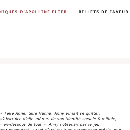
NIQUES D’APOLLINE ELTER
BILLETS DE FAVEUR
«
Telle Anne, telle Hanna, Anny aimait se quitter,
s’abstraire d’elle-même, de son identité sociale familiale,
 en-dessous de tout », Anny l’obtenait par le jeu.
tres; cependant, avant d’arriver à un personnage précis, elle