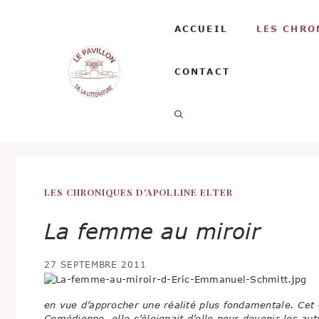
Aller
au
ACCUEIL
LES CHRO
contenu
CONTACT
LES CHRONIQUES D'APOLLINE ELTER
La femme au miroir
27 SEPTEMBRE 2011
en vue d’approcher une réalité plus fondamentale. Cet «
Comédienne, elle s’éloignait d’elle pour devenir les au