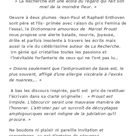
»
La Recherche
est une école du regard qui fait son
miel de la moindre fleur. »
Oeuvre à deux plumes -Jean-Paul et Raphaël Enthoven
sont père et fils- primée avec raison du prix Femina de
l’essai, le
Dictionnaire amoureux de Marcel Proust
nous propose une alerte balade, nourrie, joyeuse,
drôle et parfois insolente à travers les écrits mais
aussi la vie du célébrissime auteur de
La Recherche.
Un génie qui cristallise toutes les passions et
l’inévitable forfanterie de ceux qui ne l’ont pas lu…
« Disons seulement que l’antiproustien de base est, le
plus souvent, affligé d’une allergie viscérale à l’excès
de nuances,.. »
A bas les discours inspirés, parti est pris de restituer
l’écrivain dans sa clarté originelle:
» Proust est
limpide. L’obscurcir serait une mauvaise manière de
l’honorer. L’attrister par un surcroît de décryptages
amphigouriques serait indigne de la jubilation qu’il
procure. »
Ne boudons ni plaisir ni pareille invitation et
rencontrons, au gré d’entrées de séquence