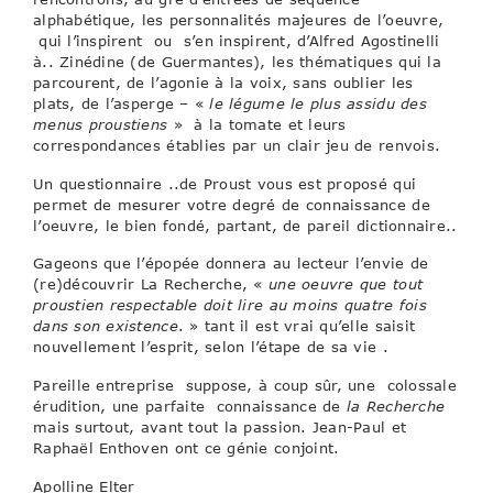
alphabétique, les personnalités majeures de l’oeuvre,
qui l’inspirent ou s’en inspirent, d’Alfred Agostinelli
à.. Zinédine (de Guermantes), les thématiques qui la
parcourent, de l’agonie à la voix, sans oublier les
plats, de l’asperge – «
le légume le plus assidu des
menus proustiens
» à la tomate et leurs
correspondances établies par un clair jeu de renvois.
Un questionnaire ..de Proust vous est proposé qui
permet de mesurer votre degré de connaissance de
l’oeuvre, le bien fondé, partant, de pareil dictionnaire..
Gageons que l’épopée donnera au lecteur l’envie de
(re)découvrir La Recherche, «
une oeuvre que tout
proustien respectable doit lire au moins quatre fois
dans son existence
. » tant il est vrai qu’elle saisit
nouvellement l’esprit, selon l’étape de sa vie .
Pareille entreprise suppose, à coup sûr, une colossale
érudition, une parfaite connaissance de
la Recherche
mais surtout, avant tout la passion. Jean-Paul et
Raphaël Enthoven ont ce génie conjoint.
Apolline Elter