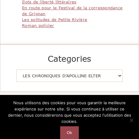
Ilots de liberté littéraires
En route pour le Festival de la correspondance
de Grignan
Les solitudes de Petite Rivière
Roman policier
Categories
Catégories
Nous utilisons des cookies pour vous garantir la meilleure
expérience sur notre site. Si vous continuez à utiliser ce
dernier, nous considérerons que vous acceptez l'utilisation des
cookies.
Copyright @2026 Le Pavillon de la Littérature -
Création
AutarTICa
Ok