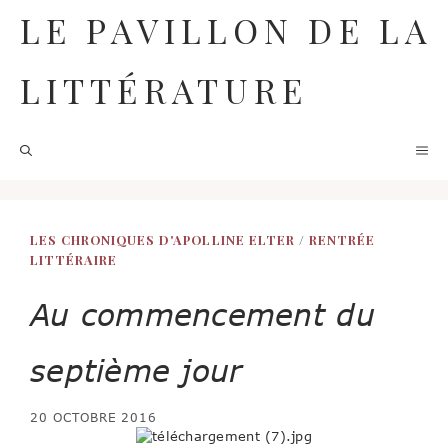
Aller
LE PAVILLON DE LA
au
contenu
LITTÉRATURE
M
LES CHRONIQUES D'APOLLINE ELTER
/
RENTRÉE
LITTÉRAIRE
Au commencement du
septième jour
20 OCTOBRE 2016