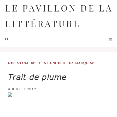
Aller
LE PAVILLON DE LA
au
contenu
LITTÉRATURE
M
L'EPISTOLIERE
/
LES LUNDIS DE LA MARQUISE
Trait de plume
9 JUILLET 2012
Vous savez que je n’ai qu’un
trait de plume; ainsi mes
lettres sont fort négligées, mais c’est mon style,
et peut-être qu’il fera autant d’effet qu’un autre
plus ajusté »