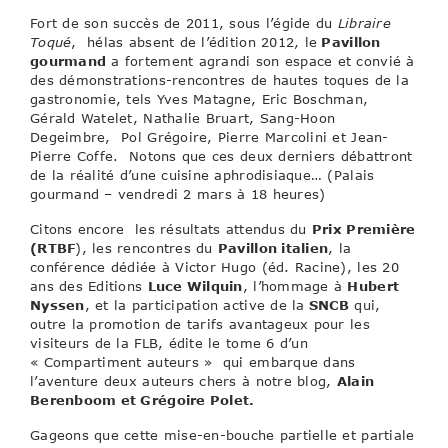
Fort de son succès de 2011, sous l’égide du
Libraire
Toqué
, hélas absent de l’édition 2012, le
Pavillon
gourmand
a fortement agrandi son espace et convié à
des démonstrations-rencontres de hautes toques de la
gastronomie, tels Yves Matagne, Eric Boschman,
Gérald Watelet, Nathalie Bruart, Sang-Hoon
Degeimbre, Pol Grégoire, Pierre Marcolini et Jean-
Pierre Coffe. Notons que ces deux derniers débattront
de la réalité d’une cuisine aphrodisiaque… (Palais
gourmand – vendredi 2 mars à 18 heures)
Citons encore les résultats attendus du
Prix Première
(RTBF
), les rencontres du
Pavillon italien
, la
conférence dédiée à Victor Hugo (éd. Racine), les 20
ans des Editions
Luce Wilquin
, l’hommage à
Hubert
Nyssen
, et la participation active de la
SNCB
qui,
outre la promotion de tarifs avantageux pour les
visiteurs de la FLB, édite le tome 6 d’un
« Compartiment auteurs » qui embarque dans
l’aventure deux auteurs chers à notre blog,
Alain
Berenboom et Grégoire Polet.
Gageons que cette mise-en-bouche partielle et partiale