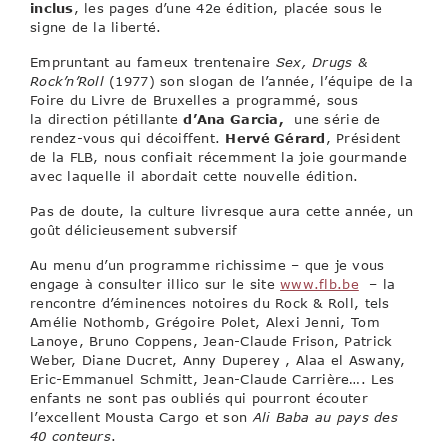
inclus
, les pages d’une 42e édition, placée sous le
signe de la liberté.
Empruntant au fameux trentenaire
Sex, Drugs &
Rock’n’Roll
(1977) son slogan de l’année, l’équipe de la
Foire du Livre de Bruxelles a programmé, sous
la direction pétillante
d’Ana Garcia,
une série de
rendez-vous qui décoiffent.
Hervé Gérard
, Président
de la FLB, nous confiait récemment la joie gourmande
avec laquelle il abordait cette nouvelle édition.
Pas de doute, la culture livresque aura cette année, un
goût délicieusement subversif
Au menu d’un programme richissime – que je vous
engage à consulter illico sur le site
www.flb.be
– la
rencontre d’éminences notoires du Rock & Roll, tels
Amélie Nothomb, Grégoire Polet, Alexi Jenni, Tom
Lanoye, Bruno Coppens, Jean-Claude Frison, Patrick
Weber, Diane Ducret, Anny Duperey , Alaa el Aswany,
Eric-Emmanuel Schmitt, Jean-Claude Carrière…. Les
enfants ne sont pas oubliés qui pourront écouter
l’excellent Mousta Cargo et son
Ali Baba au pays des
40 conteurs
.