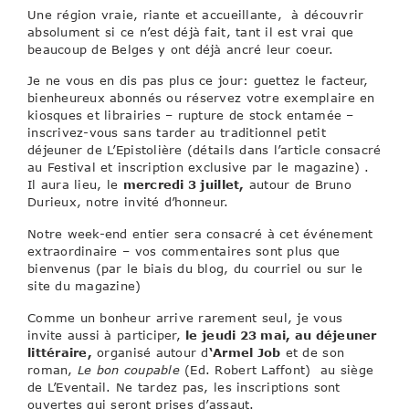
Une région vraie, riante et accueillante, à découvrir
absolument si ce n’est déjà fait, tant il est vrai que
beaucoup de Belges y ont déjà ancré leur coeur.
Je ne vous en dis pas plus ce jour: guettez le facteur,
bienheureux abonnés ou réservez votre exemplaire en
kiosques et librairies – rupture de stock entamée –
inscrivez-vous sans tarder au traditionnel petit
déjeuner de L’Epistolière (détails dans l’article consacré
au Festival et inscription exclusive par le magazine) .
Il aura lieu, le
mercredi 3 juillet,
autour de Bruno
Durieux, notre invité d’honneur.
Notre week-end entier sera consacré à cet événement
extraordinaire – vos commentaires sont plus que
bienvenus (par le biais du blog, du courriel ou sur le
site du magazine)
Comme un bonheur arrive rarement seul, je vous
invite aussi à participer,
le jeudi 23 mai, au déjeuner
littéraire,
organisé autour d
‘Armel Job
et de son
roman,
Le bon coupable
(Ed. Robert Laffont) au siège
de L’Eventail. Ne tardez pas, les inscriptions sont
ouvertes qui seront prises d’assaut.