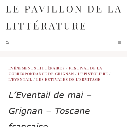
Aller
LE PAVILLON DE LA
au
contenu
LITTÉRATURE
M
EVÉNEMENTS LITTÉRAIRES
/
FESTIVAL DE LA
CORRESPONDANCE DE GRIGNAN
/
L'EPISTOLIERE
/
L'EVENTAIL
/
LES ESTIVALES DE L'ERMITAGE
L’Eventail de mai –
Grignan – Toscane
française