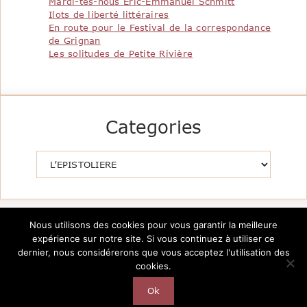
Mardi-tes-nous Eric-Emmanuel Schmitt
Ilots de liberté littéraires
En route pour le Festival de la correspondance
de Grignan
Les solitudes de Petite Rivière
Categories
Catégories
Nous utilisons des cookies pour vous garantir la meilleure
expérience sur notre site. Si vous continuez à utiliser ce
dernier, nous considérerons que vous acceptez l'utilisation des
cookies.
Copyright @2026 Le Pavillon de la Littérature -
Création
AutarTICa
Ok