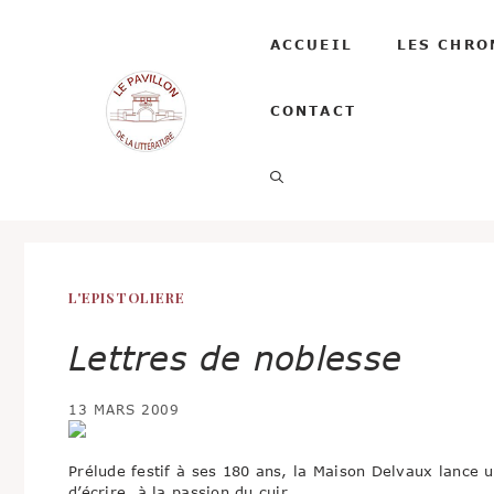
Aller
au
ACCUEIL
LES CHRO
contenu
CONTACT
L'EPISTOLIERE
Lettres de noblesse
13 MARS 2009
Prélude festif à ses 180 ans, la Maison Delvaux lance un
d’écrire, à la passion du cuir.