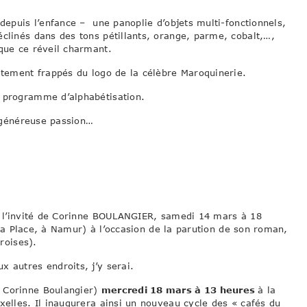
 depuis l’enfance – une panoplie d’objets multi-fonctionnels,
éclinés dans des tons pétillants, orange, parme, cobalt,…,
 que ce réveil charmant.
rètement frappés du logo de la célèbre Maroquinerie.
n programme d’alphabétisation.
i généreuse passion…
 l’invité de Corinne BOULANGIER, samedi 14 mars à 18
la Place, à Namur) à l’occasion de la parution de son roman,
roises).
 autres endroits, j’y serai.
t Corinne Boulangier)
mercredi 18 mars à 13 heures
à la
xelles. Il inaugurera ainsi un nouveau cycle des « cafés du