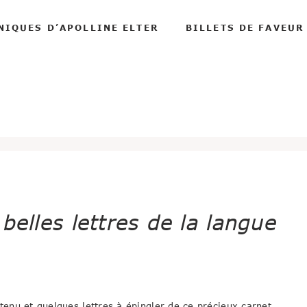
NIQUES D’APOLLINE ELTER
BILLETS DE FAVEUR
belles lettres de la langue
enu et quelques lettres à épingler de ce précieux carnet