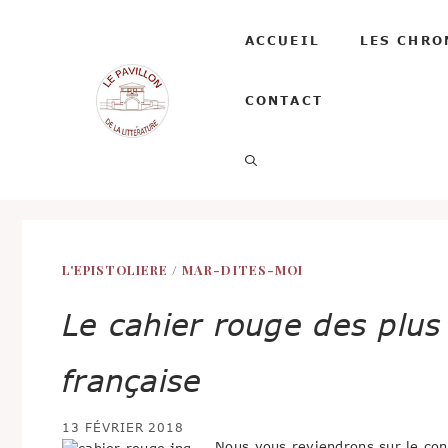
Aller
au
ACCUEIL
LES CHRO
contenu
CONTACT
L'EPISTOLIERE
/
MAR-DITES-MOI
Le cahier rouge des plus 
française
13 FÉVRIER 2018
Nous vous reviendrons sur le cont