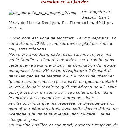
Parution ce 23 janvier
De tempête et
d’espoir Saint-
Malo
, de Marina Dédéyan, Ed. Flammarion, 4041 pp,
20,5 €
« Mon nom est Anne de Montfort. J’ai dix-sept ans. En
cet automne 1760, je me retrouve orpheline, sans le
sou, sans relations.
Mon frère aîné Jean, cadet dans l’armée royale, ma
seule famille, a disparu aux Indes. Est-il tombé dans
cette guerre sans merci pour la domination du monde
qui oppose Louis XV au roi d’Angleterre ? Croupit-il
dans les geôles de Madras ? A-t-il choisi de chercher
fortune comme mercenaire auprès de quelque nabab ?
Je veux, je dois savoir ce qu’il est advenu de lui. Mais
puis-je espérer un autre sort que celui d’entrer dans
les ordres au couvent des Dames de Dinan ?
Je n’ai pour moi que ma jeunesse, le prestige de mon
nom et ma détermination, avec cette devise d’Anne de
Bretagne que j’ai faite mienne, non mudera – je ne
changerai pas.
Ma cousine Apolline et son mari, armateur respecté de