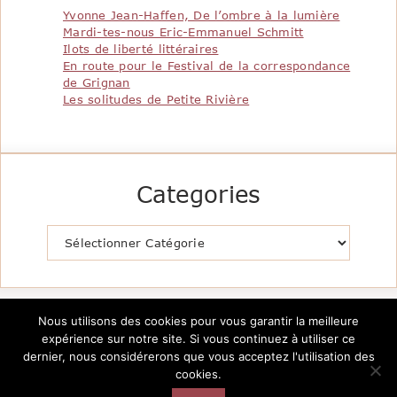
Yvonne Jean-Haffen, De l’ombre à la lumière
Mardi-tes-nous Eric-Emmanuel Schmitt
Ilots de liberté littéraires
En route pour le Festival de la correspondance
de Grignan
Les solitudes de Petite Rivière
Categories
Catégories
Nous utilisons des cookies pour vous garantir la meilleure
expérience sur notre site. Si vous continuez à utiliser ce
dernier, nous considérerons que vous acceptez l'utilisation des
cookies.
Copyright @2026 Le Pavillon de la Littérature -