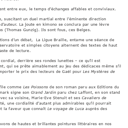
ent entre eux, le temps d’échanges affables et conviviaux.
, suscitant un duel martial entre l’éminente direction
’auteur. La joute en kimono se conclura par une lèvre
ins (Thomas Gunzig). Ils sont fous, ces Belges.
ions d’un débat, La Ligue Braille, entame une séance de
servatoire et simples citoyens alternent des textes de haut
aste de lecture.
cordial, derrière ses rondes lunettes – ce qu’il est
nt, qui se prête aimablement au jeu des dédicaces même s’il
emporter le prix des lecteurs de Gaël pour
Les Mystères de
s file comme
Les Poissons
de son roman paru aux Editions du
nemark signe son
Grand Jardin
paru chez Laffont, en son stand
 avec sa voisine, Marie-Eve Stenuit et ses
Cavaliers de
té, une cordialité d’autant plus admirables qu’il pourrait
t la faveur que connaît
Le voyage de Luca
auprès des
vons de hautes et brillantes pointures littéraires en nos