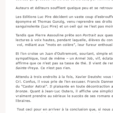
Auteurs et éditeurs soufflent quelque peu et se retrouv
Les Editions Luc Pire décident un vaste coup d’esbrouffe
éponyme et Thomas Gunzig, venu reprendre ses droits d
sanguinolente (Luc Pire) et un oeil qui ne l’est pas mo
Tandis que Pierre Assouline prête son
Portrait
aux quest
lectures à voix hautes, pendant laquelle, élèves du con
vol, mêlant aux "mots en colère", leur fureur enthousi
Et l’on croise un Juan d’Oultremont, souriant, simple et 
sympathique, tout de même – un Armel Job, vif, éclata
affirme que ce n’est pas sa tasse de thé. Il vient de r
Sainte-Freya.
Ce n’est pas rien.
Attendu à trois endroits à la fois, Xavier Deutshc vou
Cri. Confus, il vous prie de l’en excuser. Francis Dan
du "Castor Astral". Il plaisante en toute décontraction
bronze.
Quant à Jean-Luc Outers, il affiche une simplici
vraiment prendre au sérieux le succès de ses romans e
libraires.
Tout ceci pour en arriver à la conclusion que, si nous a