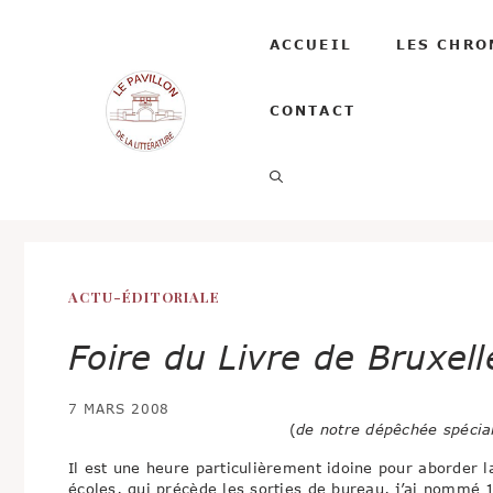
Aller
au
ACCUEIL
LES CHRO
contenu
CONTACT
ACTU-ÉDITORIALE
Foire du Livre de Bruxell
7 MARS 2008
(
de notre dépêchée spécial
Il est une heure particulièrement idoine pour aborder la
écoles, qui précède les sorties de bureau, j’ai nommé 