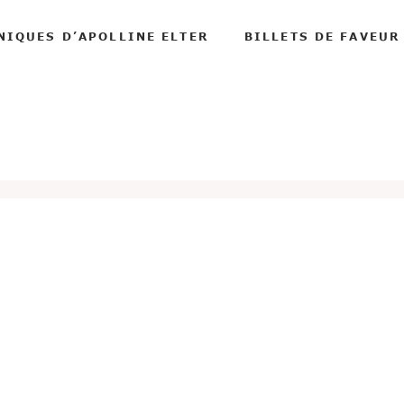
NIQUES D’APOLLINE ELTER
BILLETS DE FAVEUR
l. J’étais enfin arrivé en Bretagne sur mon île, à Lavrech, où
ue avec la mer. Rien ne pouvait me faire plus plaisir que
œil. Je retrouvais tout ce que j’aime: le vent, le sel, la