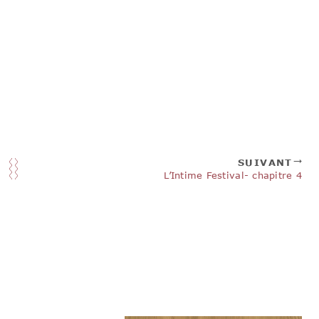
 marin, en face du phare où les vagues se démontent les
 deux siècles: j’y étais moi-même comme nulle part
 que d’essentiel. »
arsacq, roman, Ed. Albin Michel, janvier 2016, 352 pp
SUIVANT
L’Intime Festival- chapitre 4