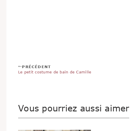
fougère, et ces landes désertes battues par le crachin
unes les autres.
J’étais à Lavrech depuis deux minutes, deux jours ou
ailleurs. Ce que je faisais? Marcher, nager et lire. Rien
Le piano dans l’éducation des
filles
, Stéphane B
jeunes
PRÉCÉDENT
Le petit costume de bain de Camille
Vous pourriez aussi aimer