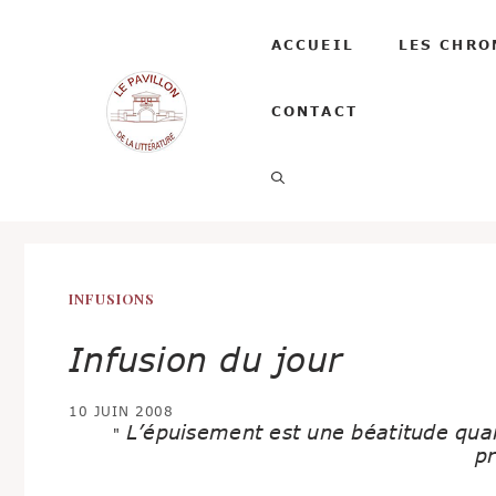
Aller
au
ACCUEIL
LES CHRO
contenu
CONTACT
INFUSIONS
Infusion du jour
10 JUIN 2008
L’épuisement est une béatitude quand
"
p