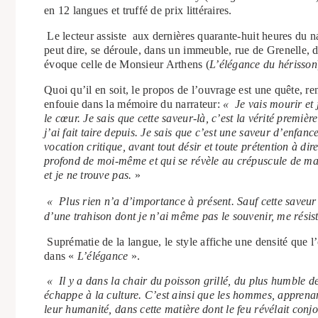
en 12 langues et truffé de prix littéraires.
Le lecteur assiste aux dernières quarante-huit heures du n
peut dire, se déroule, dans un immeuble, rue de Grenelle
évoque celle de Monsieur Arthens (
L’élégance du hérisson
Quoi qu’il en soit, le propos de l’ouvrage est une quête, r
enfouie dans la mémoire du narrateur:
« Je vais mourir et 
le cœur. Je sais que cette saveur-là, c’est la vérité premièr
j’ai fait taire depuis. Je sais que c’est une saveur d’enfan
vocation critique, avant tout désir et toute prétention à d
profond de moi-même et qui se révèle au crépuscule de ma vi
et je ne trouve pas.
»
« Plus rien n’a d’importance à présent. Sauf cette saveur
d’une trahison dont je n’ai même pas le souvenir, me résis
Suprématie de la langue, le style affiche une densité que 
dans «
L’élégance
».
« Il y a dans la chair du poisson grillé, du plus humble 
échappe à la culture. C’est ainsi que les hommes, apprenan
leur humanité, dans cette matière dont le feu révélait conjo