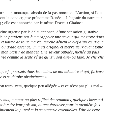
arrateur, monarque absolu de la gastronomie. L’action, si l’on
, dont la concierge se prénomme Renée… L’agonie du narrateur
) ; elle est annoncée par le même Docteur Chabrot….
endue urgente par le délai annoncé, d’une sensation gustative
je ne parviens pas à me rappeler une saveur qui me trotte dans
e et ultime de toute ma vie, qu’elle détient la clef d’un cœur que
ce ou d’adolescence, un mets originel et merveilleux avant toute
ire mon plaisir de manger. Une saveur oubliée, nichée au plus
e comme la seule vérité qui s’y soit dite- ou faite. Je cherche
 que je poursuis dans les limbes de ma mémoire et qui, furieuse
te et se dérobe obstinément
»
l’on retrouvera, quelque peu allégée – et ce n’est pas plus mal –
des maquereaux au plus raffiné des saumons, quelque chose qui
t à cuire leur poisson, durent éprouver pour la première fois
intement la pureté et la sauvagerie essentielles. Dire de cette