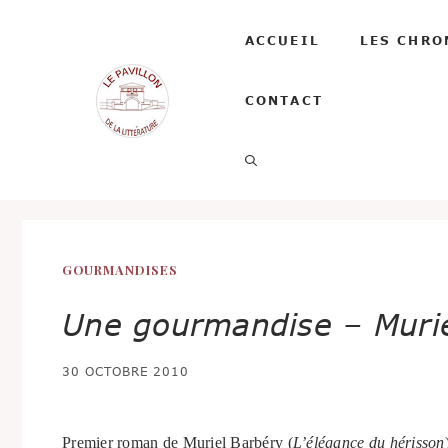
Aller
au
ACCUEIL
LES CHRO
contenu
CONTACT
GOURMANDISES
Une gourmandise – Muri
30 OCTOBRE 2010
Premier roman de Muriel Barbéry (
L’élégance du hérisson