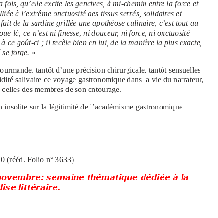
la fois, qu’elle excite les gencives, à mi-chemin entre la force et
iée à l’extrême onctuosité des tissus serrés, solidaires et
ait de la sardine grillée une apothéose culinaire, c’est tout au
e là, ce n’est ni finesse, ni douceur, ni force, ni onctuosité
à ce goût-ci ; il recèle bien en lui, de la manière la plus exacte,
 se forge.
»
ourmande, tantôt d’une précision chirurgicale, tantôt sensuelles
idité salivaire ce voyage gastronomique dans la vie du narrateur,
ar celles des membres de son entourage.
n insolite sur la légitimité de l’académisme gastronomique.
0 (rééd. Folio n° 3633)
novembre: semaine thématique dédiée à la
se littéraire.